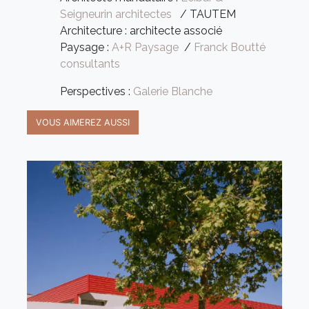
Seigneurin architectes
/ TAUTEM
Architecture : architecte associé
Paysage :
A+R Paysage
/
Franck Boutté
consultants
Perspectives :
Galerie Blanche
VOUS AIMEREZ AUSSI