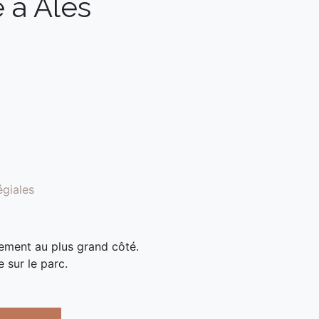
e à Alès
égiales
èlement au plus grand côté.
e sur le parc.