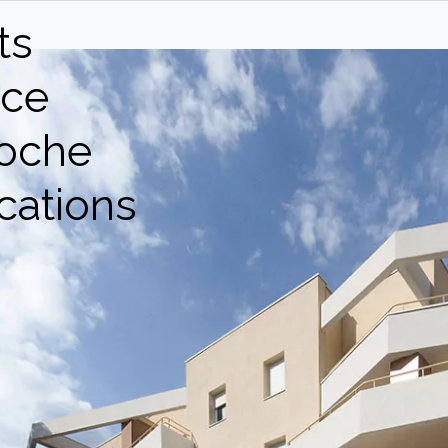
ts
ce
oche
cations