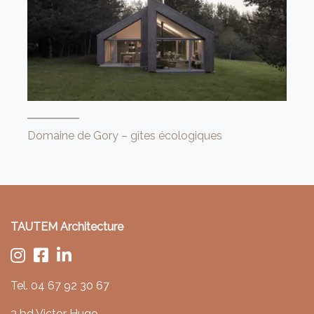
Domaine de Gory – gîtes écologiques
TAUTEM Architecture
Tel.
04 67 92 30 67
3 bd Victor Hugo