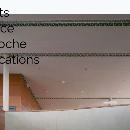
ts
ce
oche
cations