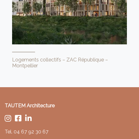
Logements collectifs – ZAC République –
Montpellier
TAUTEM Architecture
Tel.
04 67 92 30 67