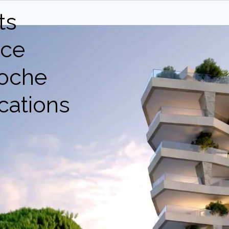
ts
ce
oche
cations