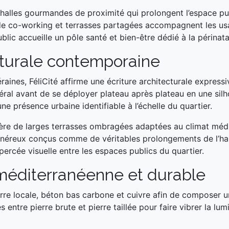
halles gourmandes de proximité qui prolongent l’espace publ
de co-working et terrasses partagées accompagnent les usa
blic accueille un pôle santé et bien-être dédié à la périnatal
cturale contemporaine
raines, FéliCité affirme une écriture architecturale express
éral avant de se déployer plateau après plateau en une silh
e présence urbaine identifiable à l’échelle du quartier.
ère de larges terrasses ombragées adaptées au climat médi
énéreux conçus comme de véritables prolongements de l’habit
percée visuelle entre les espaces publics du quartier.
méditerranéenne et durable
ierre locale, béton bas carbone et cuivre afin de composer 
es entre pierre brute et pierre taillée pour faire vibrer la l